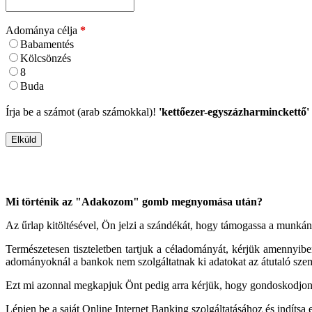
Adománya célja
*
Babamentés
Kölcsönzés
8
Buda
Írja be a számot (arab számokkal)!
'kettőezer-egyszázharminckettő'
Mi történik az "Adakozom" gomb megnyomása után?
Az űrlap kitöltésével, Ön jelzi a szándékát, hogy támogassa a munká
Természetesen tiszteletben tartjuk a céladományát, kérjük amennyiben
adományoknál a bankok nem szolgáltatnak ki adatokat az átutaló sze
Ezt mi azonnal megkapjuk Önt pedig arra kérjük, hogy gondoskodjon a
Lépjen be a saját Online Internet Banking szolgáltatásához és indítsa e