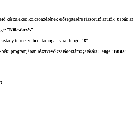
lő készülékek kölcsönzésének elősegítésére rászoruló szülők, babák sz
ige: "
Kölcsönzés
"
kislány természetbeni támogatására. Jelige: "
8
"
bi programjában résztvevő családoktámogatására: Jelige "
Buda
"
t