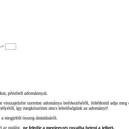
->
nkat, pénzbeli adománnyal.
 visszajelzést szeretne adománya beérkezéséről, feltétlenül adja meg e
mélyéről, így megköszönni sincs lehetőségünk az adományt!
 megjelölt összeg átutalásáról.
l az utalást,
ne feledje a megjegyzés rovatba beírni a jeligét.