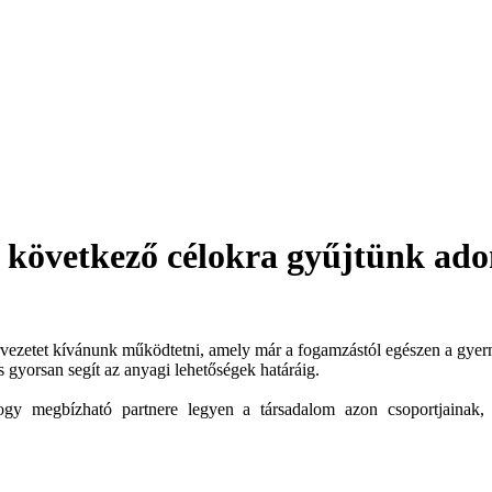
a következő célokra gyűjtünk a
rvezetet kívánunk működtetni, amely már a fogamzástól egészen a gyerm
gyorsan segít az anyagi lehetőségek határáig.
ogy megbízható partnere legyen a társadalom azon csoportjainak, c