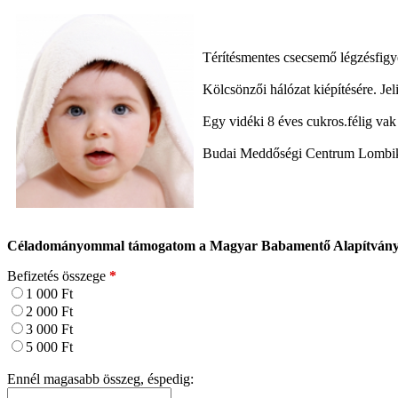
Térítésmentes csecsemő légzésfigye
Kölcsönzői hálózat kiépítésére. Jel
Egy vidéki 8 éves cukros.félig vak 
Budai Meddőségi Centrum Lombikbé
Céladományommal támogatom a Magyar Babamentő Alapítvány
Befizetés összege
*
1 000 Ft
2 000 Ft
3 000 Ft
5 000 Ft
Ennél magasabb összeg, éspedig: