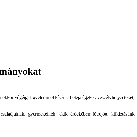
dományokat
ekkor végéig, figyelemmel kíséri a betegségeket, veszélyhelyzeteket,
saládjainak, gyermekeinek, akik érdekében létrejött, küldetésünk