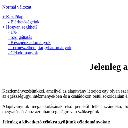
Normál változat
+ Kezdőlap
- Elérhetőségeink
+ Hogyan segíthet?
- 1%
- Szolgáltatás
- Készpénz adományok
- Természetbeni, tárgyi adományok
- Céladományok
Jelenleg 
Kezdeményezésünkkel, amellyel az alapítvány létrejött egy olyan sze
az egészségügyi intézményekben és a családokon belül sokoldalúan és 
Alapítványunk megalakulásának első percétől feltett szándéka, h
megvalósításához azonban segítségre van szükségünk!
Jelenleg a következő célokra gyűjtünk céladományokat: